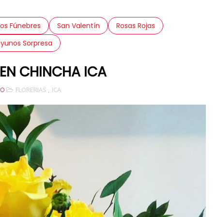
los Fúnebres
San Valentín
Rosas Rojas
yunos Sorpresa
 EN CHINCHA ICA
IO
FLORERIAS
,
ICA