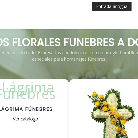
Entrada antigua
S FLORALES FUNEBRES A D
pueden decirlo todo. Expresa tus condolencias con un arreglo floral ll
especiales para homenajes fúnebres.
LÁGRIMA FÚNEBRES
Ver catálogo