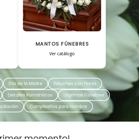
MANTOS FÚNEBRES
S
Ver catálogo
Día de la Madre
Peluches con Flores
Detalles Románticos
Lágrimas Fúnebres
ciliación
Cumpleaños para Hombre
primer momento!