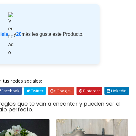
iela
y
20
más les gusta este Producto.
 tus redes sociales:
Facebook
Twitter
Google+
Pinterest
Linkedin
rreglos que te van a encantar y pueden ser el
alo perfecto.