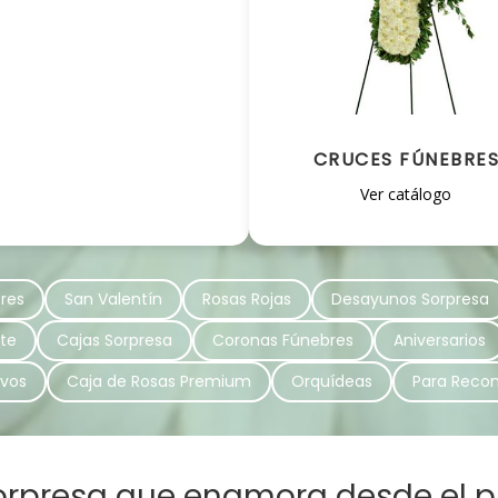
CRUCES FÚNEBRE
Ver catálogo
res
San Valentín
Rosas Rojas
Desayunos Sorpresa
te
Cajas Sorpresa
Coronas Fúnebres
Aniversarios
ivos
Caja de Rosas Premium
Orquídeas
Para Recon
orpresa que enamora desde el 