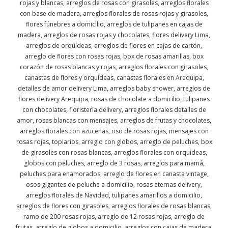
rojas y blancas, arreglos de rosas con girasoles, arreglos florales
con base de madera, arreglos florales de rosas rojas y girasoles,
flores fúnebres a domicilio, arreglos de tulipanes en cajas de
madera, arreglos de rosas rojas y chocolates, flores delivery Lima,
arreglos de orquídeas, arreglos de flores en cajas de cartón,
arreglo de flores con rosas rojas, box de rosas amarillas, box
corazón de rosas blancas y rojas, arreglos florales con girasoles,
canastas de flores y orquídeas, canastas florales en Arequipa,
detalles de amor delivery Lima, arreglos baby shower, arreglos de
flores delivery Arequipa, rosas de chocolate a domicilio, tulipanes
con chocolates, floristería delivery, arreglos florales detalles de
amor, rosas blancas con mensajes, arreglos de frutas y chocolates,
arreglos florales con azucenas, oso de rosas rojas, mensajes con
rosas rojas, topiarios, arreglo con globos, arreglo de peluches, box
de girasoles con rosas blancas, arreglos florales con orquídeas,
globos con peluches, arreglo de 3 rosas, arreglos para mamá,
peluches para enamorados, arreglo de flores en canasta vintage,
osos gigantes de peluche a domicilio, rosas eternas delivery,
arreglos florales de Navidad, tulipanes amarillos a domicilio,
arreglos de flores con girasoles, arreglos florales de rosas blancas,
ramo de 200 rosas rojas, arreglo de 12 rosas rojas, arreglo de
frutas, arreglo de globos a domicilio, arreglos con cajas de madera,