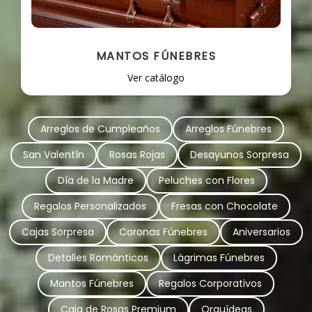
MANTOS FÚNEBRES
Ver catálogo
Arreglos de Cumpleaños
Arreglos Fúnebres
San Valentín
Rosas Rojas
Desayunos Sorpresa
Día de la Madre
Peluches con Flores
Regalos Personalizados
Fresas con Chocolate
Cajas Sorpresa
Coronas Fúnebres
Aniversarios
Detalles Románticos
Lágrimas Fúnebres
Mantos Fúnebres
Regalos Corporativos
Caja de Rosas Premium
Orquídeas