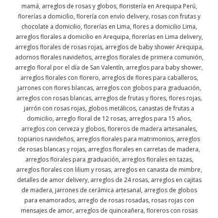
mamá, arreglos de rosas y globos, floristería en Arequipa Perú,
florerías a domicilio, florería con envío delivery, rosas con frutas y
chocolate a domicilio, florerías en Lima, flores a domicilio Lima,
arreglos florales a domicilio en Arequipa, florerías en Lima delivery,
arreglos florales de rosas rojas, arreglos de baby shower Arequipa,
adornos florales navideños, arreglos florales de primera comunión,
arreglo floral por el día de San Valentín, arreglos para baby shower,
arreglos florales con florero, arreglos de flores para caballeros,
jarrones con flores blancas, arreglos con globos para graduación,
arreglos con rosas blancas, arreglos de frutas y flores, flores rojas,
jarrón con rosas rojas, globos metálicos, canastas de frutas a
domicilio, arreglo floral de 12 rosas, arreglos para 15 años,
arreglos con cerveza y globos, floreros de madera artesanales,
topiarios navideños, arreglos florales para matrimonios, arreglos
de rosas blancas y rojas, arreglos florales en carretas de madera,
arreglos florales para graduación, arreglos florales en tazas,
arreglos florales con lilium y rosas, arreglos en canasta de mimbre,
detalles de amor delivery, arreglos de 24 rosas, arreglos en cajitas
de madera, jarrones de cerámica artesanal, arreglos de globos
para enamorados, arreglo de rosas rosadas, rosas rojas con
mensajes de amor, arreglos de quinceañera, floreros con rosas