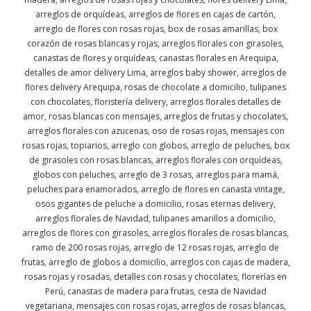
arreglos de orquídeas, arreglos de flores en cajas de cartón,
arreglo de flores con rosas rojas, box de rosas amarillas, box
corazón de rosas blancas y rojas, arreglos florales con girasoles,
canastas de flores y orquídeas, canastas florales en Arequipa,
detalles de amor delivery Lima, arreglos baby shower, arreglos de
flores delivery Arequipa, rosas de chocolate a domicilio, tulipanes
con chocolates, floristería delivery, arreglos florales detalles de
amor, rosas blancas con mensajes, arreglos de frutas y chocolates,
arreglos florales con azucenas, oso de rosas rojas, mensajes con
rosas rojas, topiarios, arreglo con globos, arreglo de peluches, box
de girasoles con rosas blancas, arreglos florales con orquídeas,
globos con peluches, arreglo de 3 rosas, arreglos para mamá,
peluches para enamorados, arreglo de flores en canasta vintage,
osos gigantes de peluche a domicilio, rosas eternas delivery,
arreglos florales de Navidad, tulipanes amarillos a domicilio,
arreglos de flores con girasoles, arreglos florales de rosas blancas,
ramo de 200 rosas rojas, arreglo de 12 rosas rojas, arreglo de
frutas, arreglo de globos a domicilio, arreglos con cajas de madera,
rosas rojas y rosadas, detalles con rosas y chocolates, florerías en
Perú, canastas de madera para frutas, cesta de Navidad
vegetariana, mensajes con rosas rojas, arreglos de rosas blancas,