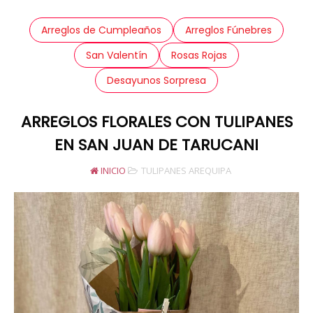
Arreglos de Cumpleaños
Arreglos Fúnebres
San Valentín
Rosas Rojas
Desayunos Sorpresa
ARREGLOS FLORALES CON TULIPANES
EN SAN JUAN DE TARUCANI
INICIO
TULIPANES AREQUIPA