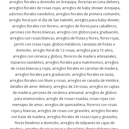
arreglos florales a domicilio en Arequipa, florerías en Lima delivery,
arreglos florales de rosas rojas, arreglos de baby shower Arequipa,
adornos florales navideños, arreglos florales de primera comunión,
arreglo floral por el día de San Valentín, arreglos para baby shower,
arreglos florales con florero, arreglos de flores para caballeros,
jarrones con flores blancas, arreglos con globos para graduación,
arreglos con rosas blancas, arreglos de frutas y flores, flores rojas,
jarrón con rosas rojas, globos metálicos, canastas de frutas a
domicilio, arreglo floral de 12 rosas, arreglos para 15 años,
arreglos con cerveza y globos, floreros de madera artesanales,
topiarios navideños, arreglos florales para matrimonios, arreglos
de rosas blancas y rojas, arreglos florales en carretas de madera,
arreglos florales para graduación, arreglos florales en tazas,
arreglos florales con lilium y rosas, arreglos en canasta de mimbre,
detalles de amor delivery, arreglos de 24 rosas, arreglos en cajitas
de madera, jarrones de cerámica artesanal, arreglos de globos
para enamorados, arreglo de rosas rosadas, rosas rojas con
mensajes de amor, arreglos de quinceañera, floreros con rosas
rojas y blancas, arreglos de rosas con girasoles, arreglos florales
con base de madera, arreglos florales de rosas rojas y girasoles,
flores fúnebres a domicilio, arreglos de tulipanes en cajas de
madera, arreglos de rosas rojas y chocolates, flores delivery Lima,