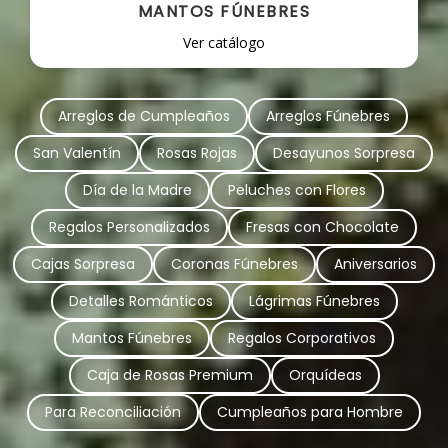
MANTOS FÚNEBRES
Ver catálogo
Arreglos de Cumpleaños
Arreglos Fúnebres
San Valentín
Rosas Rojas
Desayunos Sorpresa
Día de la Madre
Peluches con Flores
Regalos Personalizados
Fresas con Chocolate
Cajas Sorpresa
Coronas Fúnebres
Aniversarios
Detalles Románticos
Lágrimas Fúnebres
Mantos Fúnebres
Regalos Corporativos
Caja de Rosas Premium
Orquídeas
Para Reconciliación
Cumpleaños para Hombre