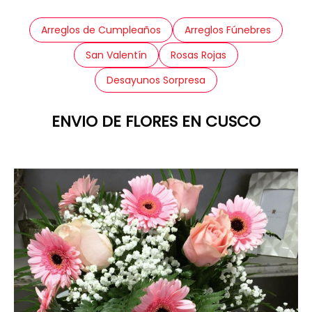
Arreglos de Cumpleaños
Arreglos Fúnebres
San Valentín
Rosas Rojas
Desayunos Sorpresa
ENVIO DE FLORES EN CUSCO