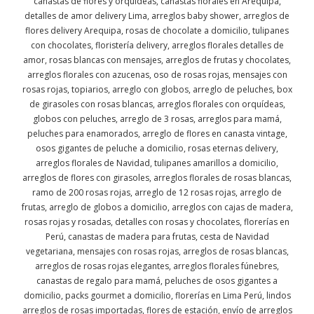
canastas de flores y orquídeas, canastas florales en Arequipa,
detalles de amor delivery Lima, arreglos baby shower, arreglos de
flores delivery Arequipa, rosas de chocolate a domicilio, tulipanes
con chocolates, floristería delivery, arreglos florales detalles de
amor, rosas blancas con mensajes, arreglos de frutas y chocolates,
arreglos florales con azucenas, oso de rosas rojas, mensajes con
rosas rojas, topiarios, arreglo con globos, arreglo de peluches, box
de girasoles con rosas blancas, arreglos florales con orquídeas,
globos con peluches, arreglo de 3 rosas, arreglos para mamá,
peluches para enamorados, arreglo de flores en canasta vintage,
osos gigantes de peluche a domicilio, rosas eternas delivery,
arreglos florales de Navidad, tulipanes amarillos a domicilio,
arreglos de flores con girasoles, arreglos florales de rosas blancas,
ramo de 200 rosas rojas, arreglo de 12 rosas rojas, arreglo de
frutas, arreglo de globos a domicilio, arreglos con cajas de madera,
rosas rojas y rosadas, detalles con rosas y chocolates, florerías en
Perú, canastas de madera para frutas, cesta de Navidad
vegetariana, mensajes con rosas rojas, arreglos de rosas blancas,
arreglos de rosas rojas elegantes, arreglos florales fúnebres,
canastas de regalo para mamá, peluches de osos gigantes a
domicilio, packs gourmet a domicilio, florerías en Lima Perú, lindos
arreglos de rosas importadas, flores de estación, envío de arreglos