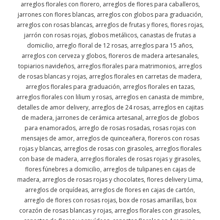
arreglos florales con florero, arreglos de flores para caballeros,
jarrones con flores blancas, arreglos con globos para graduación,
arreglos con rosas blancas, arreglos de frutas y flores, flores rojas,
jarrón con rosas rojas, globos metálicos, canastas de frutas a
domicilio, arreglo floral de 12 rosas, arreglos para 15 años,
arreglos con cerveza y globos, floreros de madera artesanales,
topiarios navideños, arreglos florales para matrimonios, arreglos
de rosas blancas y rojas, arreglos florales en carretas de madera,
arreglos florales para graduación, arreglos florales en tazas,
arreglos florales con lilium y rosas, arreglos en canasta de mimbre,
detalles de amor delivery, arreglos de 24 rosas, arreglos en cajitas
de madera, jarrones de cerámica artesanal, arreglos de globos
para enamorados, arreglo de rosas rosadas, rosas rojas con
mensajes de amor, arreglos de quinceañera, floreros con rosas
rojas y blancas, arreglos de rosas con girasoles, arreglos florales
con base de madera, arreglos florales de rosas rojas y girasoles,
flores fúnebres a domicilio, arreglos de tulipanes en cajas de
madera, arreglos de rosas rojas y chocolates, flores delivery Lima,
arreglos de orquídeas, arreglos de flores en cajas de cartón,
arreglo de flores con rosas rojas, box de rosas amarillas, box
corazón de rosas blancas y rojas, arreglos florales con girasoles,