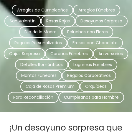
Arreglos de Cumpleaños
Arreglos Fúnebres
San Valentín
Rosas Rojas
Desayunos Sorpresa
Día de la Madre
Peluches con Flores
Regalos Personalizados
Fresas con Chocolate
Cajas Sorpresa
Coronas Fúnebres
Aniversarios
Detalles Románticos
Lágrimas Fúnebres
Mantos Fúnebres
Regalos Corporativos
Caja de Rosas Premium
Orquídeas
Para Reconciliación
Cumpleaños para Hombre
¡Un desayuno sorpresa que