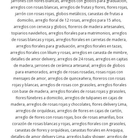
jarrones con flores blancas, arreglos con globos para graduación,
arreglos con rosas blancas, arreglos de frutas y flores, flores rojas,
jarrón con rosas rojas, globos metálicos, canastas de frutas a
domicilio, arreglo floral de 12 rosas, arreglos para 15 años,
arreglos con cerveza y globos, floreros de madera artesanales,
topiarios navideños, arreglos florales para matrimonios, arreglos
de rosas blancas y rojas, arreglos florales en carretas de madera,
arreglos florales para graduación, arreglos florales en tazas,
arreglos florales con lilium y rosas, arreglos en canasta de mimbre,
detalles de amor delivery, arreglos de 24 rosas, arreglos en cajitas
de madera, jarrones de cerámica artesanal, arreglos de globos
para enamorados, arreglo de rosas rosadas, rosas rojas con
mensajes de amor, arreglos de quinceañera, floreros con rosas
rojas y blancas, arreglos de rosas con girasoles, arreglos florales
con base de madera, arreglos florales de rosas rojas y girasoles,
flores fúnebres a domicilio, arreglos de tulipanes en cajas de
madera, arreglos de rosas rojas y chocolates, flores delivery Lima,
arreglos de orquídeas, arreglos de flores en cajas de cartón,
arreglo de flores con rosas rojas, box de rosas amarillas, box
corazón de rosas blancas y rojas, arreglos florales con girasoles,
canastas de flores y orquídeas, canastas florales en Arequipa,
detalles de amor delivery Lima, arreglos baby shower, arreglos de