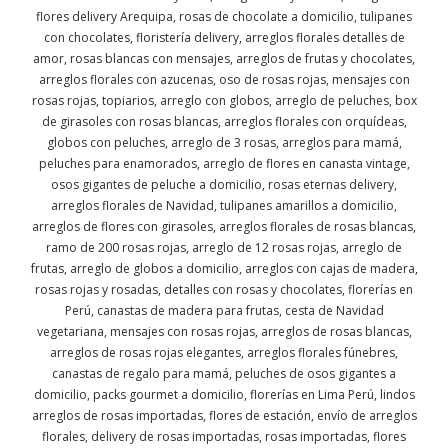
flores delivery Arequipa, rosas de chocolate a domicilio, tulipanes
con chocolates, floristería delivery, arreglos florales detalles de
amor, rosas blancas con mensajes, arreglos de frutas y chocolates,
arreglos florales con azucenas, oso de rosas rojas, mensajes con
rosas rojas, topiarios, arreglo con globos, arreglo de peluches, box
de girasoles con rosas blancas, arreglos florales con orquídeas,
globos con peluches, arreglo de 3 rosas, arreglos para mamá,
peluches para enamorados, arreglo de flores en canasta vintage,
osos gigantes de peluche a domicilio, rosas eternas delivery,
arreglos florales de Navidad, tulipanes amarillos a domicilio,
arreglos de flores con girasoles, arreglos florales de rosas blancas,
ramo de 200 rosas rojas, arreglo de 12 rosas rojas, arreglo de
frutas, arreglo de globos a domicilio, arreglos con cajas de madera,
rosas rojas y rosadas, detalles con rosas y chocolates, florerías en
Perú, canastas de madera para frutas, cesta de Navidad
vegetariana, mensajes con rosas rojas, arreglos de rosas blancas,
arreglos de rosas rojas elegantes, arreglos florales fúnebres,
canastas de regalo para mamá, peluches de osos gigantes a
domicilio, packs gourmet a domicilio, florerías en Lima Perú, lindos
arreglos de rosas importadas, flores de estación, envío de arreglos
florales, delivery de rosas importadas, rosas importadas, flores