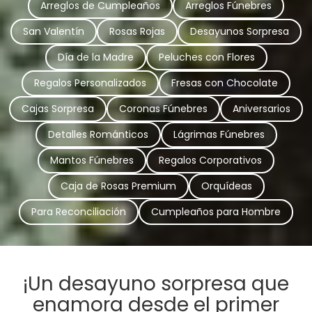
Arreglos de Cumpleaños
Arreglos Fúnebres
San Valentín
Rosas Rojas
Desayunos Sorpresa
Día de la Madre
Peluches con Flores
Regalos Personalizados
Fresas con Chocolate
Cajas Sorpresa
Coronas Fúnebres
Aniversarios
Detalles Románticos
Lágrimas Fúnebres
Mantos Fúnebres
Regalos Corporativos
Caja de Rosas Premium
Orquídeas
Para Reconciliación
Cumpleaños para Hombre
¡Un desayuno sorpresa que
enamora desde el primer