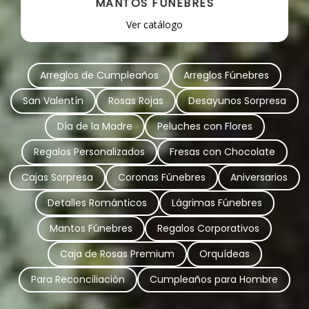
MANTOS FÚNEBRES
Ver catálogo
Arreglos de Cumpleaños
Arreglos Fúnebres
San Valentín
Rosas Rojas
Desayunos Sorpresa
Día de la Madre
Peluches con Flores
Regalos Personalizados
Fresas con Chocolate
Cajas Sorpresa
Coronas Fúnebres
Aniversarios
Detalles Románticos
Lágrimas Fúnebres
Mantos Fúnebres
Regalos Corporativos
Caja de Rosas Premium
Orquídeas
Para Reconciliación
Cumpleaños para Hombre