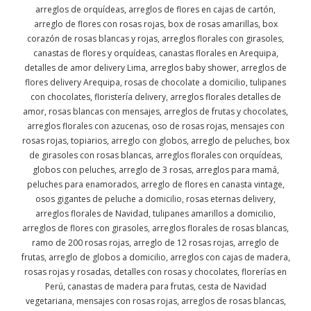
arreglos de orquídeas, arreglos de flores en cajas de cartón,
arreglo de flores con rosas rojas, box de rosas amarillas, box
corazón de rosas blancas y rojas, arreglos florales con girasoles,
canastas de flores y orquídeas, canastas florales en Arequipa,
detalles de amor delivery Lima, arreglos baby shower, arreglos de
flores delivery Arequipa, rosas de chocolate a domicilio, tulipanes
con chocolates, floristería delivery, arreglos florales detalles de
amor, rosas blancas con mensajes, arreglos de frutas y chocolates,
arreglos florales con azucenas, oso de rosas rojas, mensajes con
rosas rojas, topiarios, arreglo con globos, arreglo de peluches, box
de girasoles con rosas blancas, arreglos florales con orquídeas,
globos con peluches, arreglo de 3 rosas, arreglos para mamá,
peluches para enamorados, arreglo de flores en canasta vintage,
osos gigantes de peluche a domicilio, rosas eternas delivery,
arreglos florales de Navidad, tulipanes amarillos a domicilio,
arreglos de flores con girasoles, arreglos florales de rosas blancas,
ramo de 200 rosas rojas, arreglo de 12 rosas rojas, arreglo de
frutas, arreglo de globos a domicilio, arreglos con cajas de madera,
rosas rojas y rosadas, detalles con rosas y chocolates, florerías en
Perú, canastas de madera para frutas, cesta de Navidad
vegetariana, mensajes con rosas rojas, arreglos de rosas blancas,