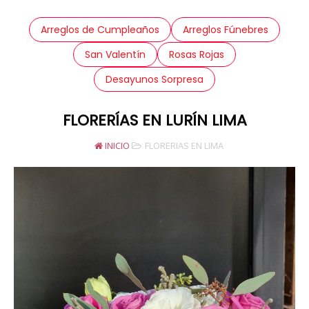
Arreglos de Cumpleaños
Arreglos Fúnebres
San Valentín
Rosas Rojas
Desayunos Sorpresa
FLORERÍAS EN LURÍN LIMA
INICIO
FLORERIAS EN LIMA