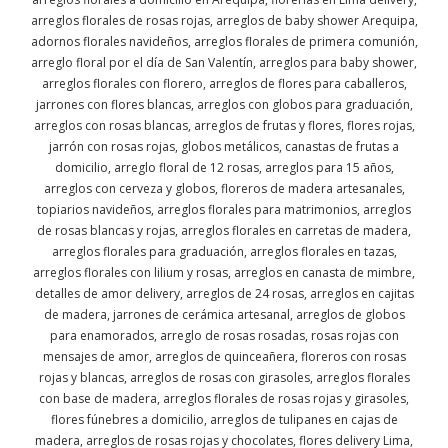
arreglos florales de rosas rojas, arreglos de baby shower Arequipa,
adornos florales navideños, arreglos florales de primera comunión,
arreglo floral por el día de San Valentín, arreglos para baby shower,
arreglos florales con florero, arreglos de flores para caballeros,
jarrones con flores blancas, arreglos con globos para graduación,
arreglos con rosas blancas, arreglos de frutas y flores, flores rojas,
jarrón con rosas rojas, globos metálicos, canastas de frutas a
domicilio, arreglo floral de 12 rosas, arreglos para 15 años,
arreglos con cerveza y globos, floreros de madera artesanales,
topiarios navideños, arreglos florales para matrimonios, arreglos
de rosas blancas y rojas, arreglos florales en carretas de madera,
arreglos florales para graduación, arreglos florales en tazas,
arreglos florales con lilium y rosas, arreglos en canasta de mimbre,
detalles de amor delivery, arreglos de 24 rosas, arreglos en cajitas
de madera, jarrones de cerámica artesanal, arreglos de globos
para enamorados, arreglo de rosas rosadas, rosas rojas con
mensajes de amor, arreglos de quinceañera, floreros con rosas
rojas y blancas, arreglos de rosas con girasoles, arreglos florales
con base de madera, arreglos florales de rosas rojas y girasoles,
flores fúnebres a domicilio, arreglos de tulipanes en cajas de
madera, arreglos de rosas rojas y chocolates, flores delivery Lima,