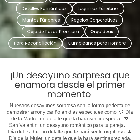
Detalles Románticos
Lágrimas Fúnebres
Mantos Fúnebres
Regalos Corporativos
Caja de Rosas Premium
Orquídeas
Para Reconciliación
Cumpleaños para Hombre
¡Un desayuno sorpresa que
enamora desde el primer
momento!
Nuestros desayunos sorpresa son la forma perfecta de
demostrar amor y cariño en días especiales como: 🌸 Día
de la Madre: un detalle que la hará sentir especial. 💖
San Valentín: un desayuno romántico para tu pareja. 👔
Día del Padre: un detalle que le hará sentir orgulloso. 🌷
Día de la Mujer: un detalle que la hará sentir apreciada.