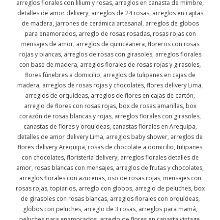
arreglos florales con lilium y rosas, arreglos en canasta de mimbre,
detalles de amor delivery, arreglos de 24 rosas, arreglos en cajitas
de madera, jarrones de cerámica artesanal, arreglos de globos
para enamorados, arreglo de rosas rosadas, rosas rojas con
mensajes de amor, arreglos de quinceañera, floreros con rosas
rojas y blancas, arreglos de rosas con girasoles, arreglos florales
con base de madera, arreglos florales de rosas rojas y girasoles,
flores fúnebres a domicilio, arreglos de tulipanes en cajas de
madera, arreglos de rosas rojas y chocolates, flores delivery Lima,
arreglos de orquídeas, arreglos de flores en cajas de cartón,
arreglo de flores con rosas rojas, box de rosas amarillas, box
corazón de rosas blancas y rojas, arreglos florales con girasoles,
canastas de flores y orquídeas, canastas florales en Arequipa,
detalles de amor delivery Lima, arreglos baby shower, arreglos de
flores delivery Arequipa, rosas de chocolate a domicilio, tulipanes
con chocolates, floristería delivery, arreglos florales detalles de
amor, rosas blancas con mensajes, arreglos de frutas y chocolates,
arreglos florales con azucenas, oso de rosas rojas, mensajes con
rosas rojas, topiarios, arreglo con globos, arreglo de peluches, box
de girasoles con rosas blancas, arreglos florales con orquídeas,
globos con peluches, arreglo de 3 rosas, arreglos para mamá,
peluches para enamorados, arreglo de flores en canasta vintage,