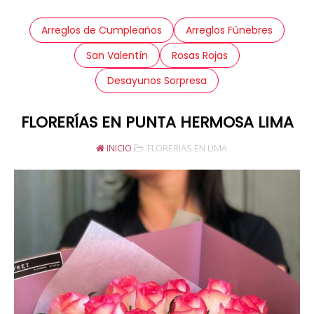
Arreglos de Cumpleaños
Arreglos Fúnebres
San Valentín
Rosas Rojas
Desayunos Sorpresa
FLORERÍAS EN PUNTA HERMOSA LIMA
INICIO
FLORERIAS EN LIMA