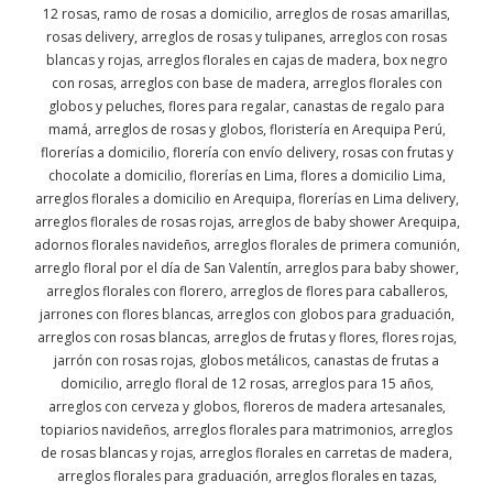
12 rosas, ramo de rosas a domicilio, arreglos de rosas amarillas,
rosas delivery, arreglos de rosas y tulipanes, arreglos con rosas
blancas y rojas, arreglos florales en cajas de madera, box negro
con rosas, arreglos con base de madera, arreglos florales con
globos y peluches, flores para regalar, canastas de regalo para
mamá, arreglos de rosas y globos, floristería en Arequipa Perú,
florerías a domicilio, florería con envío delivery, rosas con frutas y
chocolate a domicilio, florerías en Lima, flores a domicilio Lima,
arreglos florales a domicilio en Arequipa, florerías en Lima delivery,
arreglos florales de rosas rojas, arreglos de baby shower Arequipa,
adornos florales navideños, arreglos florales de primera comunión,
arreglo floral por el día de San Valentín, arreglos para baby shower,
arreglos florales con florero, arreglos de flores para caballeros,
jarrones con flores blancas, arreglos con globos para graduación,
arreglos con rosas blancas, arreglos de frutas y flores, flores rojas,
jarrón con rosas rojas, globos metálicos, canastas de frutas a
domicilio, arreglo floral de 12 rosas, arreglos para 15 años,
arreglos con cerveza y globos, floreros de madera artesanales,
topiarios navideños, arreglos florales para matrimonios, arreglos
de rosas blancas y rojas, arreglos florales en carretas de madera,
arreglos florales para graduación, arreglos florales en tazas,