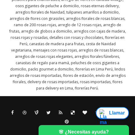
osos gigantes de peluche a domicilio, rosas eternas delivery,
arreglos florales de Navidad, tulipanes amarillos a domicilio,
arreglos de flores con girasoles, arreglos florales de rosas blancas,
ramo de 200 rosas rojas, arreglo de 12 rosas rojas, arreglo de
frutas, arreglo de globos a domicilio, arreglos con cajas de madera,
rosas rojas y rosadas, detalles con rosas y chocolates, florerías en
Perú, canastas de madera para frutas, cesta de Navidad
vegetariana, mensajes con rosas rojas, arreglos de rosas blancas,
arreglos de rosas rojas elegantes, arreglos florales fúnebres,
canastas de regalo para mamá, peluches de osos gigantes a
domicilio, packs gourmet a domicilio, florerías en Lima Perú, lindos
arreglos de rosas importadas, flores de estación, envío de arreglos
florales, delivery de rosas importadas, rosas importadas, flores
para delivery en Lima, florerías Perú.
Llamar
🌸 ¿Necesitas ayuda?
Created By
SoraTemplates
| Distributed By
Gooyaabi Templates